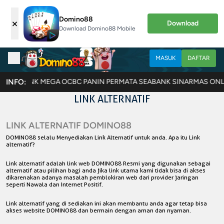
Domino88
×
Download
Download Domino88 Mobile
MASUK
DAFTAR
NDIRI MAYBANK MEGA OCBC PANIN PERMATA SEABANK SINARMAS ONLIN
INFO:
LINK ALTERNATIF
LINK ALTERNATIF DOMINO88
DOMINO88 selalu Menyediakan Link Alternatif untuk anda. Apa itu Link
alternatif?
Link alternatif adalah link web DOMINO88 Resmi yang digunakan sebagai
alternatif atau pilihan bagi anda jika link utama kami tidak bisa di akses
dikarenakan adanya masalah pemblokiran web dari provider jaringan
seperti Nawala dan Internet Positif.
Link alternatif yang di sediakan ini akan membantu anda agar tetap bisa
akses website DOMINO88 dan bermain dengan aman dan nyaman.