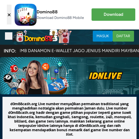
Domino88
×
Download
Download Domino88 Mobile
MASUK
DAFTAR
A BNI BRI BSI CIMB DANAMON E-WALLET JAGO JENIUS MANDIRI MAY
INFO:
d0m88cash.org Live number menyajikan permainan tradisional yang
menghadirkan nostalgia akan permainan jaman dulu. Live number
d0m88cash.org hadir dengan game pilihan populer seperti game suwit
khas indonesia, kemudian gongball, samgong, roulette, 24D, monopoli,
billiard, dan game seru lainnya. mainkan sekarang game online
terpopuler idnlive lainnya hanya di d0m88cash.org dan raih
kesempatan mendapatkan bonus menarik dari game live number dan
slot.