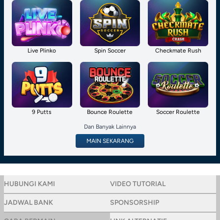
Live Plinko
Spin Soccer
Checkmate Rush
9 Putts
Bounce Roulette
Soccer Roulette
Dan Banyak Lainnya
MAIN SEKARANG
HUBUNGI KAMI
VIDEO TUTORIAL
JADWAL BANK
SPONSORSHIP